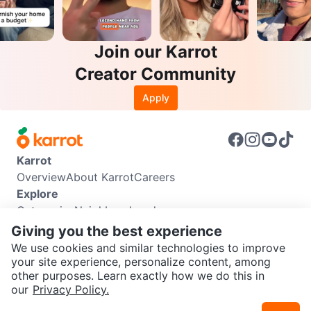
Join our Karrot
Creator Community
Apply
Karrot
Overview
About Karrot
Careers
Explore
Categories
Neighbourhoods
Info
Giving you the best experience
Buyer Guide
Seller Guide
Community Guidelines
We use cookies and similar technologies to improve
Support
your site experience, personalize content, among
other purposes. Learn exactly how we do this in
Help Center
Contact us
Terms of Use
Privacy Policy
SEND CHAT TO SELLER
our
Privacy Policy.
Karrot Canada Corp.