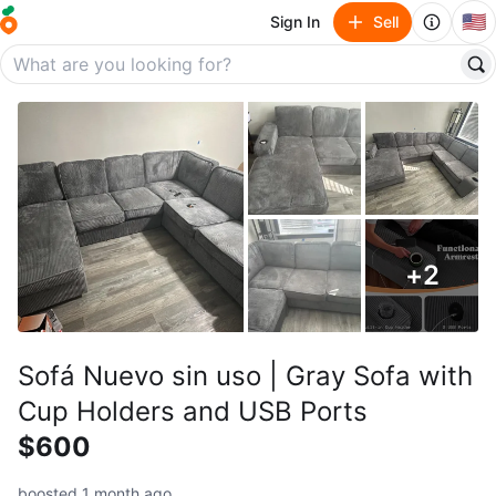
🇺🇸
Sign In
Sell
+
2
Sofá Nuevo sin uso | Gray Sofa with
Cup Holders and USB Ports
$600
boosted 1 month ago