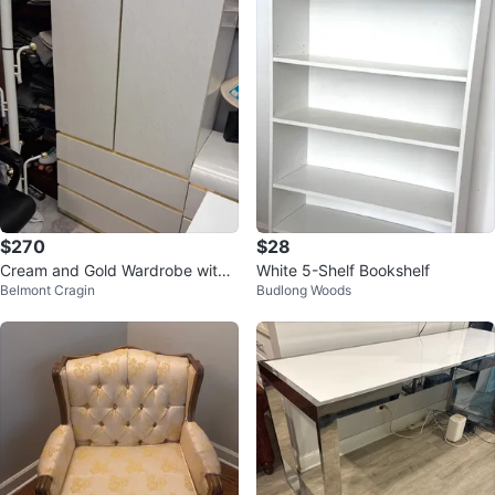
$270
$28
Cream and Gold Wardrobe with
White 5-Shelf Bookshelf
Belmont Cragin
Budlong Woods
Drawers