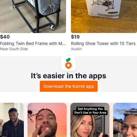
$40
$19
Folding Twin Bed Frame with Me
Rolling Shoe Tower with 10 Tiers
Near South Side
Austin
mory Form Mattress
It’s easier in the apps
Download the Karrot app