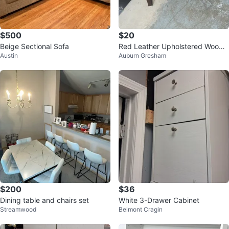
$500
$20
Beige Sectional Sofa
Red Leather Upholstered Wood
Austin
Auburn Gresham
Bar Stool
$200
$36
Dining table and chairs set
White 3-Drawer Cabinet
Streamwood
Belmont Cragin