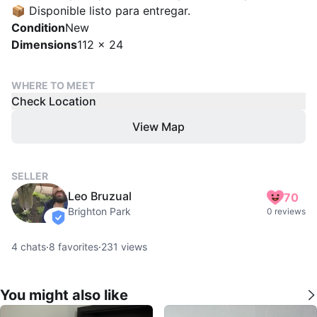
📦 Disponible listo para entregar.
Condition
New
Dimensions
112 x 24
WHERE TO MEET
Check Location
View Map
SELLER
Leo Bruzual
70
Brighton Park
0 reviews
verified
4
chats
·
8
favorites
·
231
views
You might also like