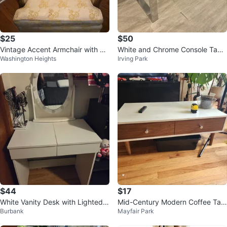
$25
$50
Vintage Accent Armchair with Flo
White and Chrome Console Tabl
Washington Heights
Irving Park
ral Pattern
e
$44
$17
White Vanity Desk with Lighted
Mid-Century Modern Coffee Tabl
Burbank
Mayfair Park
Mirror
e