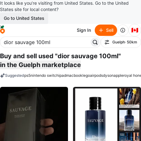
It looks like you’re visiting from United States. Go to the United
States site for local content?
Go to United States
🇨🇦
Sign In
Sell
Guelph
· 50km
Filter
Buy and sell used "dior sauvage 100ml"
in the Guelph marketplace
Suggested
ps5
nintendo switch
ipad
macbook
lego
airpods
dyson
apple
royal hon
keywords