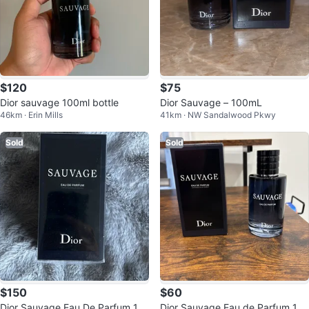
$120
$75
Dior sauvage 100ml bottle
Dior Sauvage – 100mL
46km · Erin Mills
41km · NW Sandalwood Pkwy
Sold
Sold
$150
$60
Dior Sauvage Eau De Parfum 10
Dior Sauvage Eau de Parfum 10