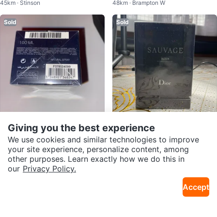
45km · Stinson
48km · Brampton W
0ml
Sold
Sold
Giving you the best experience
$75
$171
New Dior Sauvage Eau de Parfu
Dior Sauvage Elixir 100ml - New
We use cookies and similar technologies to improve
39km · Fletcher's Meadow
25km · Kitchener-Waterloo
m 100ml
in Box
your site experience, personalize content, among
other purposes. Learn exactly how we do this in
Sold
Sold
our
Privacy Policy.
Accept