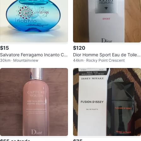
$15
$120
Salvatore Ferragamo Incanto Ch
Dior Homme Sport Eau de Toilett
30km · Mountainview
44km · Rocky Point Crescent
arms Eau de Toilette 50ml
e 75ml