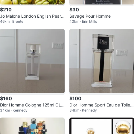
$210
$30
Jo Malone London English Pear
Savage Pour Homme
46km · Bronte
43km · Erin Mills
& Freesia Cologne 100ml
$160
$100
Dior Homme Cologne 125ml OLD
Dior Homme Sport Eau de Toilett
34km · Kennedy
34km · Kennedy
STYLE BOTTLE
e 125ml