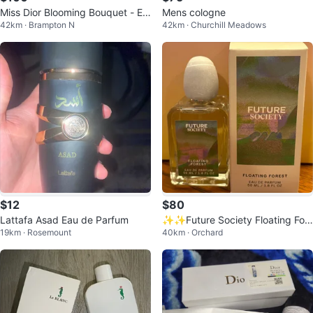
Miss Dior Blooming Bouquet - Ea
Mens cologne
42km · Brampton N
42km · Churchill Meadows
u de Parfum 100ml
$12
$80
Lattafa Asad Eau de Parfum
✨✨Future Society Floating For
19km · Rosemount
40km · Orchard
est Eau de Parfum 50 mL / 1.6 F
L OZ