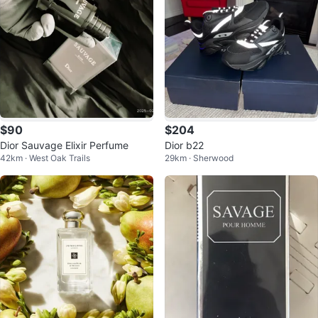
$90
$204
Dior Sauvage Elixir Perfume
Dior b22
42km · West Oak Trails
29km · Sherwood