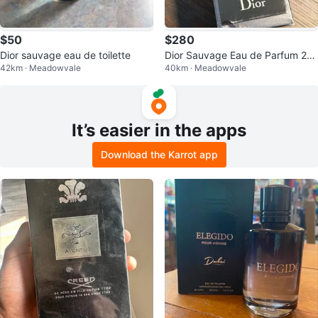
$50
$280
Dior sauvage eau de toilette
Dior Sauvage Eau de Parfum 20
42km · Meadowvale
40km · Meadowvale
0ml
It’s easier in the apps
Download the Karrot app