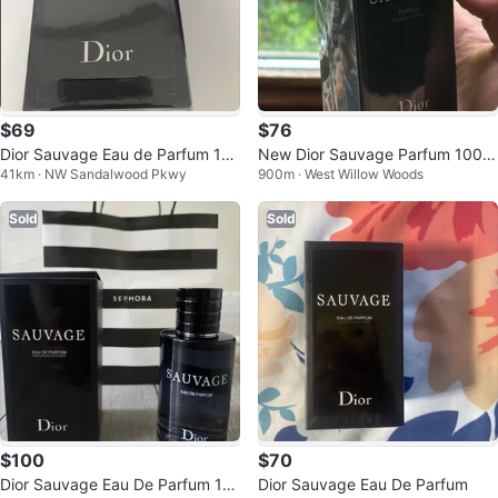
$69
$76
Dior Sauvage Eau de Parfum 10
New Dior Sauvage Parfum 100m
41km · NW Sandalwood Pkwy
900m · West Willow Woods
0ml - Sealed
l
Sold
Sold
$100
$70
Dior Sauvage Eau De Parfum 10
Dior Sauvage Eau De Parfum