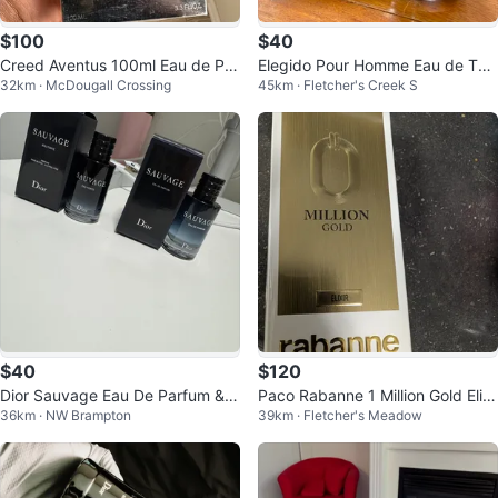
$100
$40
Creed Aventus 100ml Eau de Par
Elegido Pour Homme Eau de Toil
32km · McDougall Crossing
45km · Fletcher's Creek S
fum
ette 100ml
$40
$120
Dior Sauvage Eau De Parfum & E
Paco Rabanne 1 Million Gold Elixi
36km · NW Brampton
39km · Fletcher's Meadow
au Forte Travel Sprays (10ml)
r Parfum Intense