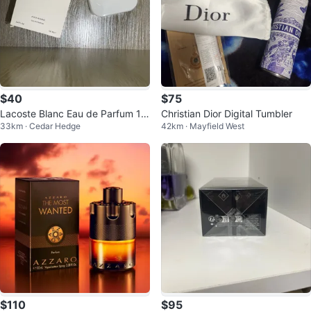
$40
$75
Lacoste Blanc Eau de Parfum 10
Christian Dior Digital Tumbler
33km · Cedar Hedge
42km · Mayfield West
0 mL
$110
$95