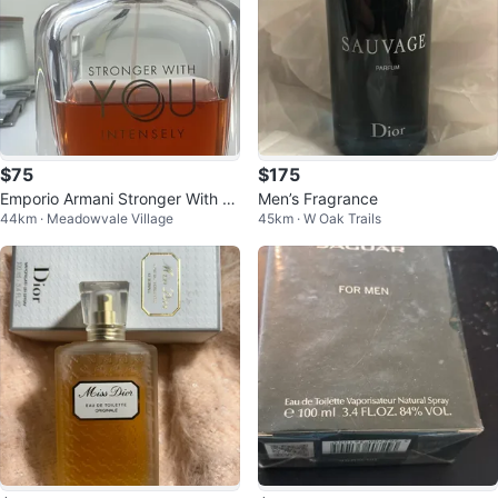
$75
$175
Emporio Armani Stronger With Yo
Men’s Fragrance
44km · Meadowvale Village
45km · W Oak Trails
u Intensely Eau de Parfum for M
en