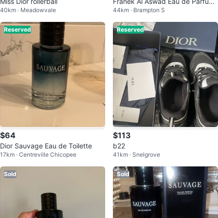
Miss Dior rollerball
Franek Al Aswad Eau de Parfum
40km · Meadowvale
44km · Brampton S
- Brand New (100ml)
Reserved
Reserved
$64
$113
Dior Sauvage Eau de Toilette
b22
17km · Centreville Chicopee
41km · Snelgrove
Sold
Sold