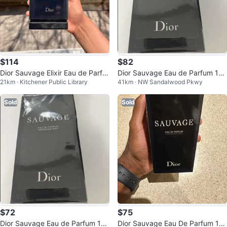
$114
$82
Dior Sauvage Elixir Eau de Parfu
Dior Sauvage Eau de Parfum 10
21km · Kitchener Public Library
41km · NW Sandalwood Pkwy
m Concentree 100ml
0ml - Unopened
Sold
Sold
$72
$75
Dior Sauvage Eau de Parfum 10
Dior Sauvage Eau De Parfum 10