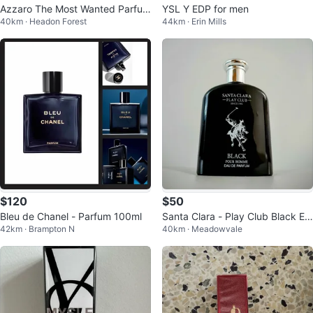
Azzaro The Most Wanted Parfum
YSL Y EDP for men
40km · Headon Forest
44km · Erin Mills
100ml
$120
$50
Bleu de Chanel - Parfum 100ml
Santa Clara - Play Club Black Ea
42km · Brampton N
40km · Meadowvale
u de Parfum for Men