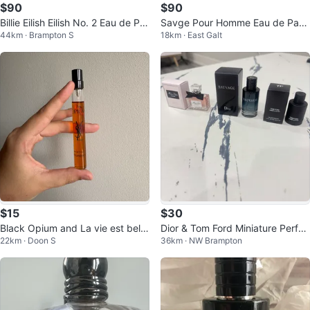
$90
$90
Billie Eilish Eilish No. 2 Eau de Par
Savge Pour Homme Eau de Parf
44km · Brampton S
18km · East Galt
fum 100 mL
um 100mL
$15
$30
Black Opium and La vie est belle
Dior & Tom Ford Miniature Perfu
22km · Doon S
36km · NW Brampton
10ml perfumes
mes (Brand new in box)