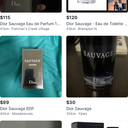
$115
$120
Dior Sauvage Eau de Parfum 10
Dior Sauvage - Eau de Toilette 1
41km · Fletcher's Creek Village
42km · Brampton N
0ml
00ml
$99
$30
Dior Sauvage EDP
Dior Sauvage
40km · Meadowvale
30km · Yates