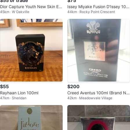
$55 or trade
$75
Dior Capture Youth New Skin Eff
Issey Miyake Fusion D'Issey 100
45km · W Oakville
44km · Rocky Point Crescent
ect Enzyme Solution
ml
$55
$200
Rayhaan Lion 100ml
Creed Aventus 100ml (Brand Ne
47km · Sheridan
42km · Meadowvale Village
w and Sealed)