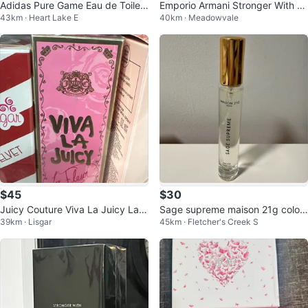
Adidas Pure Game Eau de Toilett
Emporio Armani Stronger With Yo
43km · Heart Lake E
40km · Meadowvale
e - 100ml
u Intensely Eau de Parfum 100ml
$45
$30
Juicy Couture Viva La Juicy La F
Sage supreme maison 21g colog
39km · Lisgar
45km · Fletcher's Creek S
leur 100ml - New
ne travel spray EDP