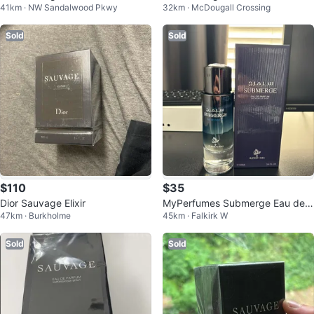
41km · NW Sandalwood Pkwy
32km · McDougall Crossing
0ml - Unopened box
0ml
Sold
Sold
$110
$35
Dior Sauvage Elixir
MyPerfumes Submerge Eau de P
47km · Burkholme
45km · Falkirk W
arfum
Sold
Sold