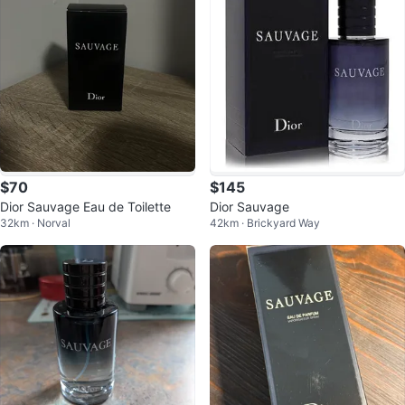
$70
$145
Dior Sauvage Eau de Toilette
Dior Sauvage
32km · Norval
42km · Brickyard Way