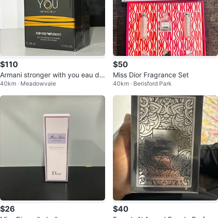
$110
$50
Armani stronger with you eau de
Miss Dior Fragrance Set
40km · Meadowvale
40km · Berisford Park
perfume for men
$26
$40