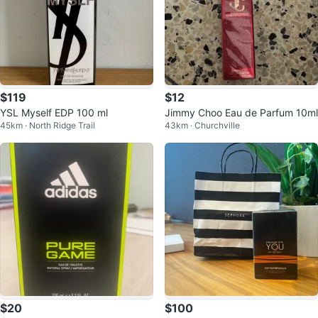
$119
$12
YSL Myself EDP 100 ml
Jimmy Choo Eau de Parfum 10ml
45km · North Ridge Trail
43km · Churchville
$20
$100