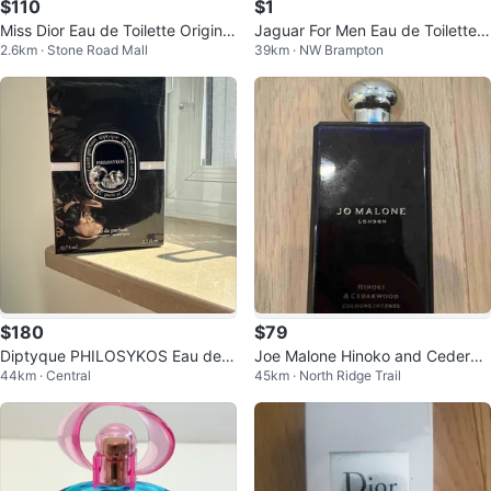
$110
$1
Miss Dior Eau de Toilette Original
Jaguar For Men Eau de Toilette V
2.6km · Stone Road Mall
39km · NW Brampton
e 100ml
aporisateur Natural Spray 100ml
$180
$79
Diptyque PHILOSYKOS Eau de P
Joe Malone Hinoko and Cederwo
44km · Central
45km · North Ridge Trail
arfum 75ml
od