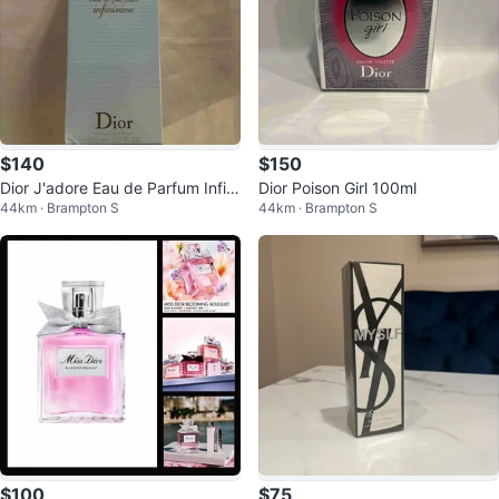
$140
$150
Dior J'adore Eau de Parfum Infini
Dior Poison Girl 100ml
44km · Brampton S
44km · Brampton S
ssime 100ml
$100
$75