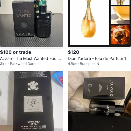
$100 or trade
$120
Azzaro The Most Wanted Eau de
Dior J'adore - Eau de Parfum 10
3km · Parkwood Gardens
42km · Brampton N
Parfum Intense 100ml
0ml