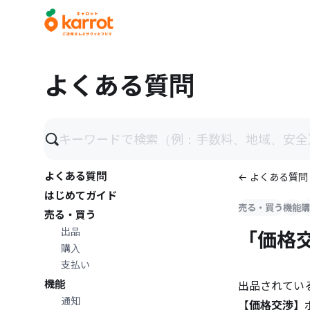
メインコンテンツにスキップ
よくある質問
よくある質問
← よくある質問
はじめてガイド
売る・買う
機能
購
売る・買う
出品
「価格
購入
支払い
機能
出品されてい
通知
【
価格交渉
】